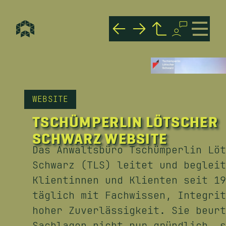
Mountbee Mountain 
Rodix Tacs® Met
Portfolio
WEBSITE
TSCHÜMPERLIN LÖTSCHER
SCHWARZ WEBSITE
Das Anwaltsbüro Tschümperlin Löt
Schwarz (TLS) leitet und begleit
Klientinnen und Klienten seit 19
täglich mit Fachwissen, Integrit
hoher Zuverlässigkeit. Sie beurt
Sachlagen nicht nur gründlich, s