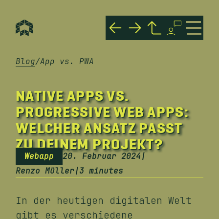
Technisches vs. In
Responsives vs.
Blog
Blog
App vs. PWA
NATIVE APPS VS.
PROGRESSIVE WEB APPS:
WELCHER ANSATZ PASST
ZU DEINEM PROJEKT?
Webapp
20. Februar 2024
|
Renzo Müller
|
3 minutes
In der heutigen digitalen Welt
gibt es verschiedene